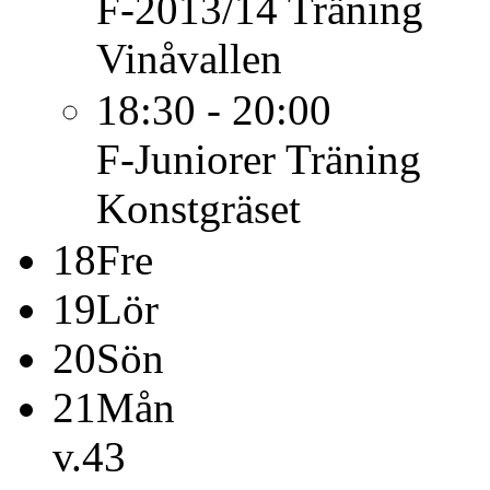
F-2013/14
Träning
Vinåvallen
18:30 - 20:00
F-Juniorer
Träning
Konstgräset
18
Fre
19
Lör
20
Sön
21
Mån
v.43