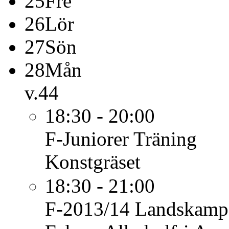
25
Fre
26
Lör
27
Sön
28
Mån
v.44
18:30 - 20:00
F-Juniorer
Träning
Konstgräset
18:30 - 21:00
F-2013/14
Landskamp