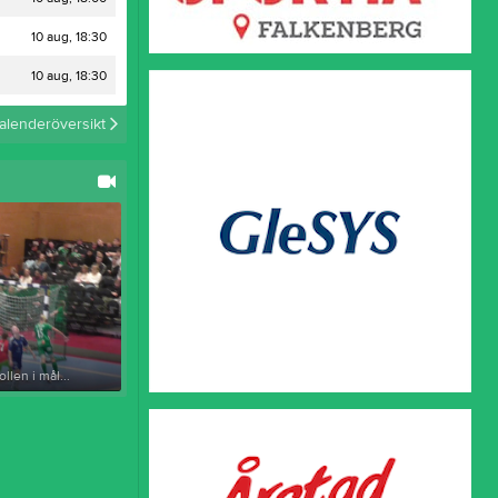
Medlemsavgifter
10 aug, 18:30
Vinbergstipset
Boka konstgräsplan
10 aug, 18:30
alenderöversikt
llen i mål...