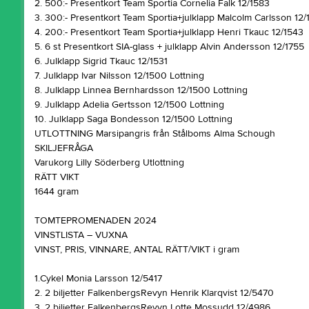
2. 500:- Presentkort Team Sportia Cornelia Falk 12/1583
3. 300:- Presentkort Team Sportia+julklapp Malcolm Carlsson 12
4. 200:- Presentkort Team Sportia+julklapp Henri Tkauc 12/1543
5. 6 st Presentkort SIA-glass + julklapp Alvin Andersson 12/1755
6. Julklapp Sigrid Tkauc 12/1531
7. Julklapp Ivar Nilsson 12/1500 Lottning
8. Julklapp Linnea Bernhardsson 12/1500 Lottning
9. Julklapp Adelia Gertsson 12/1500 Lottning
10. Julklapp Saga Bondesson 12/1500 Lottning
UTLOTTNING Marsipangris från Stålboms Alma Schough
SKILJEFRÅGA
Varukorg Lilly Söderberg Utlottning
RÄTT VIKT
1644 gram
TOMTEPROMENADEN 2024
VINSTLISTA – VUXNA
VINST, PRIS, VINNARE, ANTAL RÄTT/VIKT i gram
1.Cykel Monia Larsson 12/5417
2. 2 biljetter FalkenbergsRevyn Henrik Klarqvist 12/5470
3. 2 biljetter FalkenbergsRevyn Lotte Mossudd 12/4986