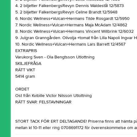
4. 2 biljetter FalkenbergsRevyn Dennis Waldestål 12/5873
5. 2 biljetter FalkenbergsRevyn Celine Brandt 12/5948
6. Nordic Wellness+Vulcan+Hermans Tilde Rosgardt 12/5950
7. Nordic Wellness+Vulcan+Hermans Maja McAdam 12/4862
8. Nordic Wellness+Vulcan+Hermans Vincent Willbrink 12/6032
9. Julgran Granngården. Olivolja +tomat från Lilla Napoli Ingvar
10. Nordic Wellness+Vulcan+Hermans Lars Barrett 12/4567
EXTRAPRIS
Varukorg Sven - Ola Bengtsson Utlottning
SKILJEFRÅGA
RÄTT VIKT
5414 gram
ORDET
Ost från Kvibille Victor Nilsson Utlottning
RÄTT SVAR: FELSTAVNINGAR
STORT TACK FÖR ERT DELTAGANDE! Priserna finns att hämta på v
mellan kl 10-11 eller ring 0708691172 för överenskommelse om an