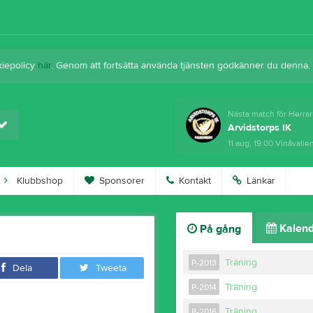
kiepolicy
här
. Genom att fortsätta använda tjänsten godkänner du denna.
Nästa match för Herrar
Arvidstorps IK
11 aug, 19:00
Vinåvalle
Klubbshop
Sponsorer
Kontakt
Länkar
Kalend
På gång
Träning
P-2013
Dela
Tweeta
Träning
P-2014
Träning
P-2016