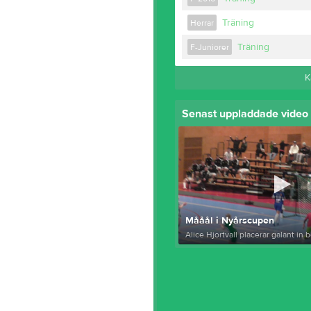
Träning
Herrar
Träning
F-Juniorer
K
Senast uppladdade video
Mååål i Nyårscupen
Alice Hjortvall placerar galant in bo